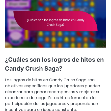
¿Cuáles son los logros de hitos en
Candy Crush Saga?
Los logros de hitos en Candy Crush Saga son
objetivos específicos que los jugadores pueden
alcanzar para ganar recompensas y mejorar su
experiencia de juego. Estos hitos fomentan la
participación de los jugadores y proporcionan
incentivos para un juego constante.