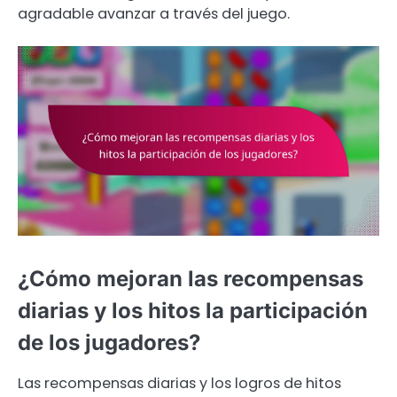
agradable avanzar a través del juego.
¿Cómo mejoran las recompensas
diarias y los hitos la participación
de los jugadores?
Las recompensas diarias y los logros de hitos