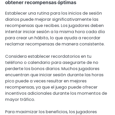
obtener recompensas óptimas
Establecer una rutina para los inicios de sesión
diarios puede mejorar significativamente las
recompensas que recibes. Los jugadores deben
intentar iniciar sesión a la misma hora cada día
para crear un hábito, lo que ayuda a recordar
reclamar recompensas de manera consistente.
Considera establecer recordatorios en tu
teléfono o calendario para asegurarte de no
perderte los bonos diarios. Muchos jugadores
encuentran que iniciar sesión durante las horas
pico puede a veces resultar en mejores
recompensas, ya que el juego puede ofrecer
incentivos adicionales durante los momentos de
mayor tráfico.
Para maximizar los beneficios, los jugadores