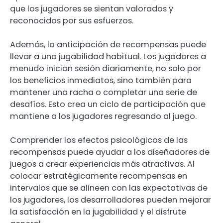
que los jugadores se sientan valorados y
reconocidos por sus esfuerzos.
Además, la anticipación de recompensas puede
llevar a una jugabilidad habitual. Los jugadores a
menudo inician sesión diariamente, no solo por
los beneficios inmediatos, sino también para
mantener una racha o completar una serie de
desafíos. Esto crea un ciclo de participación que
mantiene a los jugadores regresando al juego.
Comprender los efectos psicológicos de las
recompensas puede ayudar a los diseñadores de
juegos a crear experiencias más atractivas. Al
colocar estratégicamente recompensas en
intervalos que se alineen con las expectativas de
los jugadores, los desarrolladores pueden mejorar
la satisfacción en la jugabilidad y el disfrute