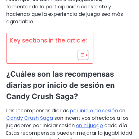
fomentando la participación constante y
haciendo que la experiencia de juego sea más
agradable.
Key sections in the article:
¿Cuáles son las recompensas
diarias por inicio de sesión en
Candy Crush Saga?
Las recompensas diarias
por inicio de sesión
en
Candy Crush Saga
son incentivos ofrecidos a los
jugadores por iniciar sesión
en el juego
cada día.
Estas recompensas pueden mejorar la jugabilidad