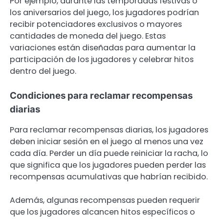
Por ejemplo, durante las temporadas festivas o
los aniversarios del juego, los jugadores podrían
recibir potenciadores exclusivos o mayores
cantidades de moneda del juego. Estas
variaciones están diseñadas para aumentar la
participación de los jugadores y celebrar hitos
dentro del juego.
Condiciones para reclamar recompensas
diarias
Para reclamar recompensas diarias, los jugadores
deben iniciar sesión en el juego al menos una vez
cada día. Perder un día puede reiniciar la racha, lo
que significa que los jugadores pueden perder las
recompensas acumulativas que habrían recibido.
Además, algunas recompensas pueden requerir
que los jugadores alcancen hitos específicos o