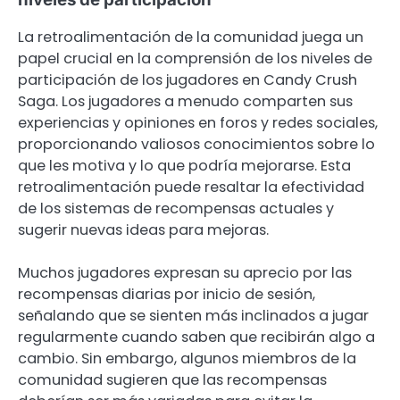
La retroalimentación de la comunidad juega un
papel crucial en la comprensión de los niveles de
participación de los jugadores en Candy Crush
Saga. Los jugadores a menudo comparten sus
experiencias y opiniones en foros y redes sociales,
proporcionando valiosos conocimientos sobre lo
que les motiva y lo que podría mejorarse. Esta
retroalimentación puede resaltar la efectividad
de los sistemas de recompensas actuales y
sugerir nuevas ideas para mejoras.
Muchos jugadores expresan su aprecio por las
recompensas diarias por inicio de sesión,
señalando que se sienten más inclinados a jugar
regularmente cuando saben que recibirán algo a
cambio. Sin embargo, algunos miembros de la
comunidad sugieren que las recompensas