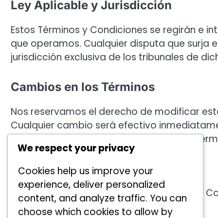
Ley Aplicable y Jurisdicción
Estos Términos y Condiciones se regirán e in
que operamos. Cualquier disputa que surja en
jurisdicción exclusiva de los tribunales de dic
Cambios en los Términos
Nos reservamos el derecho de modificar est
Cualquier cambio será efectivo inmediatamen
recomienda revisar periódicamente los términ
We respect your privacy
Información de Contacto
Cookies help us improve your
experience, deliver personalized
Si tiene preguntas sobre estos Términos y 
content, and analyze traffic. You can
legal@physicalitygames.com
.
choose which cookies to allow by